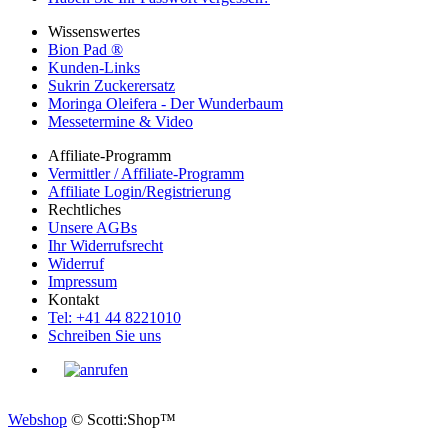
Wissenswertes
Bion Pad ®
Kunden-Links
Sukrin Zuckerersatz
Moringa Oleifera - Der Wunderbaum
Messetermine & Video
Affiliate-Programm
Vermittler / Affiliate-Programm
Affiliate Login/Registrierung
Rechtliches
Unsere AGBs
Ihr Widerrufsrecht
Widerruf
Impressum
Kontakt
Tel: +41 44 8221010
Schreiben Sie uns
Webshop
© Scotti:Shop™