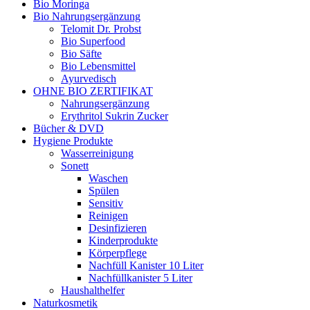
Bio Moringa
Bio Nahrungsergänzung
Telomit Dr. Probst
Bio Superfood
Bio Säfte
Bio Lebensmittel
Ayurvedisch
OHNE BIO ZERTIFIKAT
Nahrungsergänzung
Erythritol Sukrin Zucker
Bücher & DVD
Hygiene Produkte
Wasserreinigung
Sonett
Waschen
Spülen
Sensitiv
Reinigen
Desinfizieren
Kinderprodukte
Körperpflege
Nachfüll Kanister 10 Liter
Nachfüllkanister 5 Liter
Haushalthelfer
Naturkosmetik